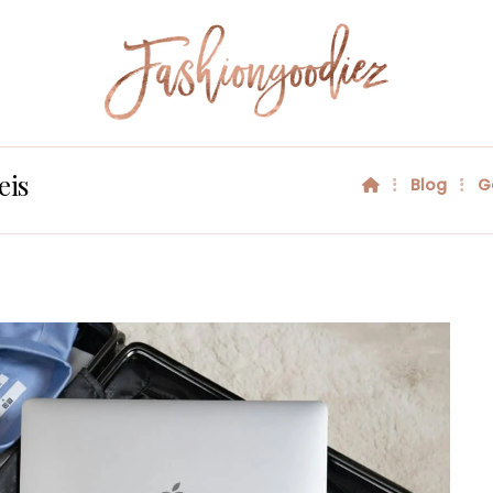
eis
Blog
G