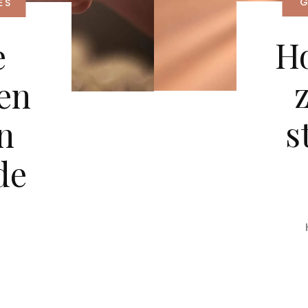
ES
Ho
e
en
s
n
de