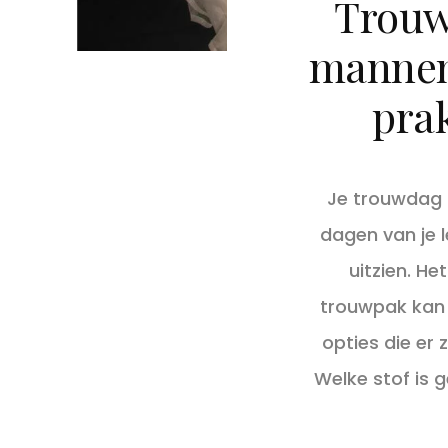
Trouw
mannen:
prak
Je trouwdag i
dagen van je le
uitzien. He
trouwpak kan 
opties die er z
Welke stof is 